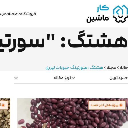
فروشگاه
مجله
برن
هشتگ: "سورتین
خانه
مجله
هشتگ: سورتینگ حبوبات لیزری
جدیدترین
نوع مقاله
پروژه های اجرا شده
آ