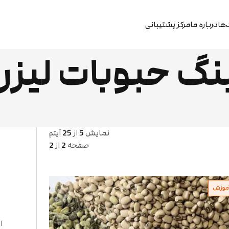
دها
درباره ما
مرکز پشتیبانی
گ حبوبات لیزر
نمایش
5
از
25
آیتم
صفحه
2
از
2
موزش
ا