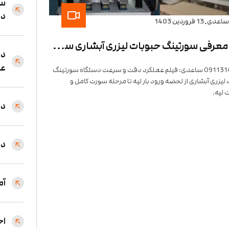
سو
دس
.
ساعدی
13 فروردین 1403
فیلم معرفی سورتینگ حبوبات لیزری آبشاری سورت لپه ارسالی شرکت سورتینگ سورت مستر سال 1403
دس
عم
09113144197 ساعدی: فیلم عملکرد دقت و سرعت دستگاه سورتینگ
لیزری آبشاری از لحضه ورود بار لپه تا مرحله سورت کامل و
 لپه.
دس
دس
آم
اخ