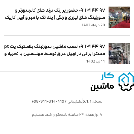
۰۹۱۱۳۱۴۴۱۹۷حضور پر رنگ برند های کالرسورتر و
سورتینگ های لیزری و رنگی ( پند تک با میر و آرین کارپک
با تایهو ) در نمایشگاه بین المللی اگروفود agrofood
28 خرداد 1402
تهران
۰۹۱۱۳۱۴۴۱۹۷ نصب ماشین سورتینگ پلاستیک پت pt
مستر ایرانی در اربیل عراق توسط مهندسین با تجربه و
حرفه ای سورت مستر
11 تیر 1402
نسخه:
5.1.1
پشتیبانی:
+98-911-314-4197
۷ روز هفته، ۲۴ ساعته پاسخگوی شما هستیم