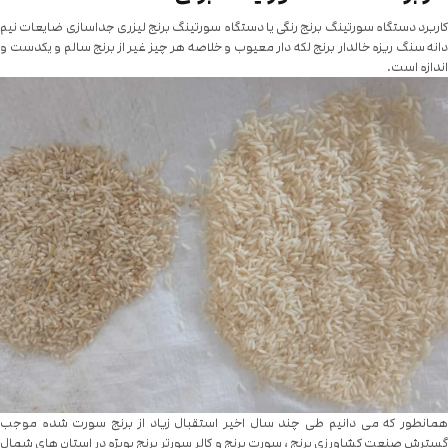
کاربرد دستگاه سورتینگ برنج رنگی یا دستگاه سورتینگ برنج لیزری جداسازی ضایعات نیم
دانه سنگ ریزه خالدار برنج لکه دار معیوب و خلاصه هر چیز غیر از برنج سالم و یکدست و
اندازه است.
همانطور که می دانیم طی چند سال‌ اخیر استقبال زیاد از برنج سورت شده موجب
گسترش صنعت کشاورزی برنج ، سورت برنج و کالر سورتر برنج بویژه در استان های شمال