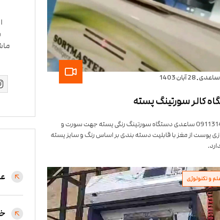
ا
س
ماش
.
ساعدی
28 آبان 1403
ه کالر سورتینگ پسته
09113144197 ساعدی دستگاه سورتینگ رنگی پسته جهت سورت و
ی پوست از مغز با قابلیت دسته بندی بر اساس رنگ و سایز پسته
ارد.
عل
لم و تکنولوژی
خط