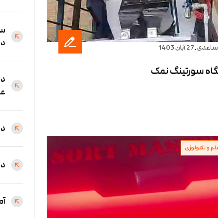
سو
دس
.
ساعدی
27 آبان 1403
اه سورتینگ نمک
دس
عم
دس
لم و تکنولوژی
دس
آم