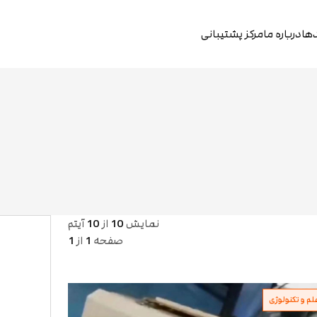
دها
درباره ما
مرکز پشتیبانی
نمایش
10
از
10
آیتم
صفحه
1
از
1
لم و تکنولوژی