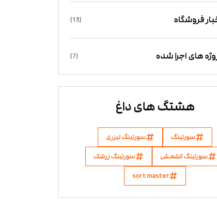
بار فروشگاه
(13)
وژه های اجرا شده
(7)
هشتگ های داغ
سورتینگ
سورتینگ لیزری
سورتینگ کشمش
سورتینگ زرشک
sort master