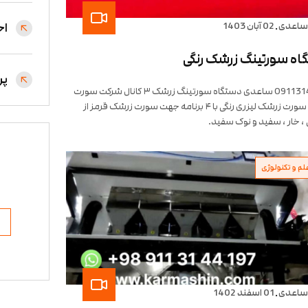
.
ساعدی
02 آبان 1403
اخ
اه سورتینگ زرشک رنگی
پر
09113144197 ساعدی دستگاه سورتینگ زرشک ۳ کانال شرکت سورت
مستر. سورت زرشک لیزری رنگی با ۴ برنامه جهت سورت زرشک قرمز از
، خار ، سفید و نوک سفید.
لم و تکنولوژی
.
ساعدی
01 اسفند 1402