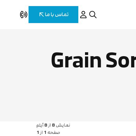
تماس با ما
نگ حبوبات (Grain Sorting
نمایش
8
از
8
آیتم
صفحه
1
از
1