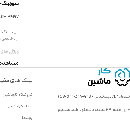
سورتینگ حبوبات Grain Sorting تحول در
۰۹۱۱۳۱۴۴۱۹۷ ساع
این دستگاه ب
از ناخالصی را
ویژگی‌ های
مشاهده 
دقت بالا
1.
کرده و با تح
لینک های مفی
تحلیل سر
2.
می‌ شود.
فروشگاه کارماشین
نسخه:
5.1.1
پشتیبانی:
+98-911-314-4197
این ویژگی با
مجله کارماشین
۷ روز هفته، ۲۴ ساعته پاسخگوی شما هستیم
عملکرد 
3.
برندها
صرفه‌ جو
4.