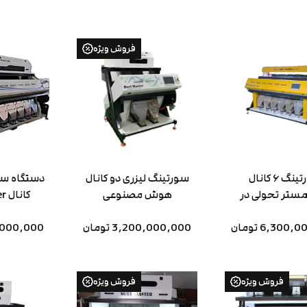
فروش ویژه
سورتینگ ۶ کانال
سورتینگ لیزری دو کانال
ستر تحولی در
هوش مصنوعی
کانال sort master
زی محصولات و
ضایعات
6,300 تومان
3,200,000,000 تومان
000,000,000
فروش ویژه
فروش ویژه