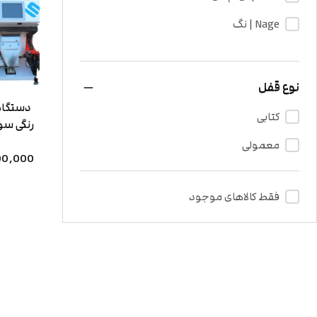
سورتینگ دمنوش و گیاهان دارویی
(8)
Nage | نگ
سورتینگ چای
(9)
Meyer | میر
دستگاه سورتینگ قهوه
(8)
anysort | انی سورت پلاس
نوع قفل
سورتینگ میوه و سبزیجات
(2)
دستگاه
AKY | آکی
کتابی
رنگی سورت 
دستگاه سورتینگ شالی
(2)
الکترو صنعت
معمولی
,000,000
فقط کالاهای موجود