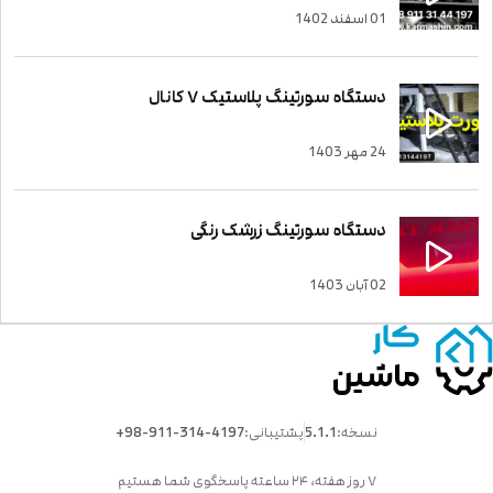
01 اسفند 1402
دستگاه سورتینگ پلاستیک ۷ کانال
24 مهر 1403
دستگاه سورتینگ زرشک رنگی
02 آبان 1403
نسخه:
5.1.1
پشتیبانی:
+98-911-314-4197
۷ روز هفته، ۲۴ ساعته پاسخگوی شما هستیم