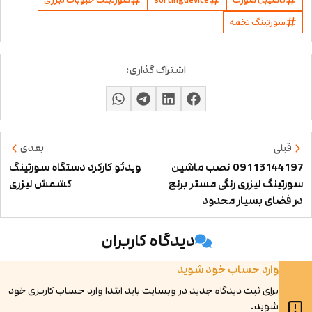
کاسپین سورت
sortingdevice
سورتینگ حبوبات لیزری
سورتینگ تخمه
اشتراک گذاری:
قبلی
بعدی
09113144197 نصب ماشین
ویدئو کارکرد دستگاه سورتینگ
سورتینگ لیزری رنگی مستر برنج
کشمش لیزری
در فضای بسیار محدود
دیدگاه کاربران
وارد حساب خود شوید
برای ثبت دیدگاه جدید در وبسایت باید ابتدا وارد حساب کاربری خود
شوید.