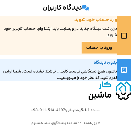
دیدگاه کاربران
همراه با کمپرسور، درایر، تانک و فیلتر:
تگاه سورتینگ سورت مستر به همراه تجهیزات جانبی مانند کمپرسور، درایر، تانک
وارد حساب خود شوید
فیلتر ارائه می‌شود که عملکرد بهینه آن را تضمین می‌کند.
برای ثبت دیدگاه جدید در وبسایت باید ابتدا وارد حساب کاربری خود
فضای مورد نیاز:
شوید.
فضای مورد استفاده برای این دستگاه بین ۷ تا ۱۰ متر مربع است، که این ویژگی امکان
تفاده در مکان‌های کوچک و محدود را فراهم می‌آورد.
ورود به حساب
بدون دیدگاه
ف آخر:
تاکنون هیچ دیدگاهی توسط کاربران نوشته نشده است. شما اولین
تگاه سورتینگ دو کانال هوش مصنوعی سورت مستر انتخابی مناسب برای
نفر باشید که نظر خود را مینویسید.
ب‌وکارهایی با نیازهای مختلف است. با توجه به فرمت‌های متنوع و امکانات جانبی،
ن دستگاه می‌تواند به بهبود فرآیند سورتینگ و افزایش بهره‌وری کمک کند.
نسخه:
5.1.1
پشتیبانی:
+98-911-314-4197
۷ روز هفته، ۲۴ ساعته پاسخگوی شما هستیم