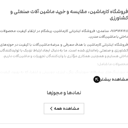
روشگاه کارماشین، مقایسه و خرید ماشین آلات صنعتی و
شاورزی
۰۹۱۱۳۱۴۴۱۹۷ ساعدی: فروشگاه اینترنتی کارماشین، پیشگام در ارتقاء کیفیت محصولات
خلی با ماشین‌آلات مدرن.
وشگاه اینترنتی کارماشین با هدف معرفی و عرضه ماشین‌آلات با کیفیت در حوزه‌های
اورزی و صنعتی راه‌اندازی شده است. ما به دنبال ایجاد ارتباط نزدیک با تولیدکنندگان
خلی هستیم و همچنین همکاری مؤثری با واردکنندگان تجهیزات و ماشین‌آلات داریم.
صولات ما شامل:
سورتینگ‌های پیشرفته: سورتینگ رنگی، لیزری، دوربینی و اینفرا، که به بهبود کیفیت
صولات کشاورزی، صنعتی و معدنی کمک می‌کند.
شاهده بیشتر
کارخانه‌های مدرن: شامل شالیکوبی و کارخانه آرد که به تولید محصولات با کیفیت بالا
تصاص یافته‌اند.
نمادها و مجوزها
ماشین‌آلات صنعتی: ارائه‌دهنده تجهیزات نهایی صنعتی برای ارتقاء سطح تولید و
فیت محصولات.
مشاهده همه
ف ما این است که با ارائه این ماشین‌آلات، سهمی هرچند کوچک در ارتقاء کیفیت
صولات داخلی ایفا کنیم و زمینه را برای رقابت با بازار جهانی فراهم نماییم. ما امیدواریم
 هر محصول تولیدی داخلی با برند کشور عزیزمان، در سطح جهانی شناخته شده و