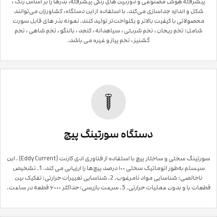
پیشرفته هوش مصنوعی و دوربین های رنگی پیشرفته، بذرها را بر اساس رنگ ،
شکل و اندازه جداسازی می‌کند. با استفاده از این دستگاه، کشاورزان می‌توانند
محصولاتی با کیفیت بالاتر و یکنواخت‌تر تولید کنند. نمونه بذر های قابل سورت
شامل: تخم ریحان ، تخم شربتی ، سیاهدانه ، کنجد ، بالنگو ، تخم شاهی ، تخم
گشنیز ، تخم پیاز و غیره می باشد.
دستگاه سورتینگ پیچ
سورتینگ سختی و ساختار پیچ با استفاده از فناوری ادی کارنت (Eddy Current) . این
سیستم به‌طور اتوماتیک سختی ۱۰۰ درصد پیچ‌ها را ارزیابی می کند. 1. تشخیص
ناخالصی: شناسایی مواد نامرغوب. 2. شناسایی تغییرات حرارتی: تفکیک بین
قطعات با و بدون عملیات حرارتی. 3. سرعت بازرسی: حداکثر ۶۰۰۰ قطعه در ساعت.