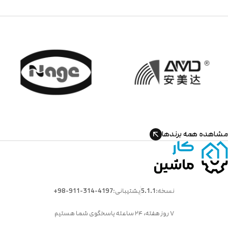
اهده همه برندها
نسخه:
5.1.1
پشتیبانی:
+98-911-314-4197
۷ روز هفته، ۲۴ ساعته پاسخگوی شما هستیم